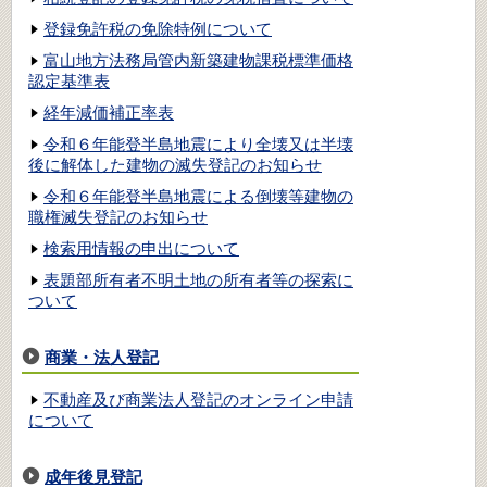
登録免許税の免除特例について
富山地方法務局管内新築建物課税標準価格
認定基準表
経年減価補正率表
令和６年能登半島地震により全壊又は半壊
後に解体した建物の滅失登記のお知らせ
令和６年能登半島地震による倒壊等建物の
職権滅失登記のお知らせ
検索用情報の申出について
表題部所有者不明土地の所有者等の探索に
ついて
商業・法人登記
不動産及び商業法人登記のオンライン申請
について
成年後見登記