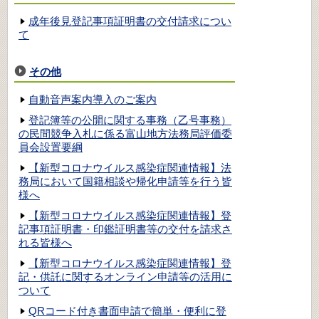
成年後見登記事項証明書の交付請求につい
て
その他
自動音声案内導入のご案内
登記簿等の公開に関する事務（乙号事務）
の民間競争入札に係る富山地方法務局評価委
員会設置要綱
【新型コロナウイルス感染症関連情報】法
務局において国籍相談や帰化申請等を行う皆
様へ
【新型コロナウイルス感染症関連情報】登
記事項証明書・印鑑証明書等の交付を請求さ
れる皆様へ
【新型コロナウイルス感染症関連情報】登
記・供託に関するオンライン申請等の活用に
ついて
QRコード付き書面申請で簡単・便利に登