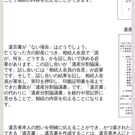
遺産
遺言書が「ない場合」はどうでしょう。
亡くなった方の財産につき、相続人全員で「誰
が、何を、どうする」かを話し合いで決める必
要があります。この話し合いが「遺産分割協議」
です。話し合いには「相続人全員の合意」が必要
です。そして、話し合いの結果を記し、相続人全
員が署名し、実印を押印し、印鑑証明書を添えて
できた書面が「遺産分割協議書」です。「遺言書」
の代わりに「遺産分割協議書」を銀行や登記所に
見せることで、相続の内容を伝えることになりま
す。
遺言者本人の想いを明確に伝えることができ、かつ遺された方
できる「遺言書」。遺言書を作成することは、遺言者本人にとっ