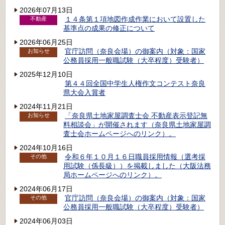
2026年07月13日
１４条第１項地図作成作業において設置した
不動産
基準点の成果の修正について
2026年06月25日
官庁訪問（奈良会場）の御案内（対象：国家
お知らせ
公務員採用一般職試験（大卒程度）受験者）
2025年12月10日
第４４回全国中学生人権作文コンテスト奈良
県大会入賞者
2024年11月21日
「奈良県土地家屋調査士会 不動産表示登記無
お知らせ
料相談会」が開催されます（奈良県土地家屋調
査士会ホームページへのリンク）。
2024年10月16日
令和６年１０月１６日職員採用情報（選考採
その他
用試験（係長級））を掲載しました（大阪法務
局ホームページへのリンク）。
2024年06月17日
官庁訪問（奈良会場）の御案内（対象：国家
その他
公務員採用一般職試験（大卒程度）受験者）
2024年06月03日