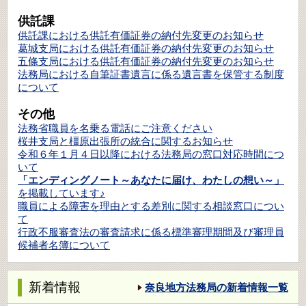
供託課
供託課における供託有価証券の納付先変更のお知らせ
葛城支局における供託有価証券の納付先変更のお知らせ
五條支局における供託有価証券の納付先変更のお知らせ
法務局における自筆証書遺言に係る遺言書を保管する制度
について
その他
法務省職員を名乗る電話にご注意ください
桜井支局と橿原出張所の統合に関するお知らせ
令和６年１月４日以降における法務局の窓口対応時間につ
いて
「エンディングノート～あなたに届け、わたしの想い～」
を掲載しています♪
職員による障害を理由とする差別に関する相談窓口につい
て
行政不服審査法の審査請求に係る標準審理期間及び審理員
候補者名簿について
新着情報
奈良地方法務局の新着情報一覧