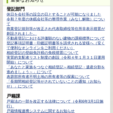
登記部門
休日を会社等の設立の日とすることが可能になりました
令和７年度の休眠会社等の整理作業（みなし解散）につい
て
商業登記規則等が改正され代表取締役等住所非表示措置が
創設されました。
不動産登記における評価額のない建物の課税標準について
登記事項証明書・印鑑証明書等を請求される皆様へ（安く
て便利なオンラインをご利用ください）
相続登記の登録免許税の免税措置について
実質的支配者リスト制度の創設（令和４年１月３１日運用
開始）について
「あなたと家族をつなぐ相続登記～相続登記・遺産分割を
進めましょう～」について
表題部所有者不明土地の所有者等の探索について
「長期間相続登記等がされていないことの通知（お知ら
せ）」について
戸籍課
戸籍法の一部を改正する法律について（令和6年3月1日施
行）
戸籍情報連携システムに関するお知らせ