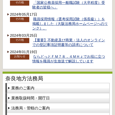
「国家公務員採用一般職試験（大卒程度）受
その他
験者の皆様へ」
2024年05月17日
職員採用情報（選考採用試験（係長級））を
その他
掲載しました（大阪法務局ホームページへのリ
ンク）。
2024年03月25日
【重要】不動産及び商業・法人のオンライン
その他
での登記事項証明書等の請求について
2024年01月19日
ならどっとＦＭ７８．４ＭＨｚでお役に立つ
お知らせ
情報を職員が生放送で解説しています
奈良地方法務局
業務のご案内
業務取扱時間・開庁日
法務局・管轄のご案内