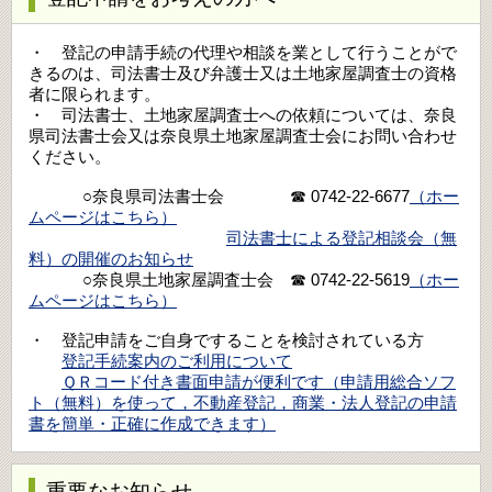
・ 登記の申請手続の代理や相談を業として行うことがで
きるのは、司法書士及び弁護士又は土地家屋調査士の資格
者に限られます。
・ 司法書士、土地家屋調査士への依頼については、奈良
県司法書士会又は奈良県土地家屋調査士会にお問い合わせ
ください。
○奈良県司法書士会 ☎ 0742-22-6677
（ホー
ムページはこちら）
司法書士による登記相談会（無
料）の開催のお知らせ
○奈良県土地家屋調査士会 ☎ 0742-22-5619
（ホー
ムページはこちら）
・ 登記申請をご自身ですることを検討されている方
登記手続案内のご利用について
ＱＲコード付き書面申請が便利です（申請用総合ソフ
ト（無料）を使って，不動産登記，商業・法人登記の申請
書を簡単・正確に作成できます）
重要なお知らせ