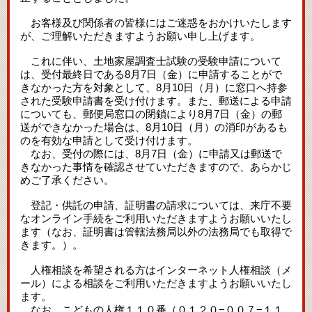
お客様及び関係者の皆様にはご迷惑をおかけいたします
が、ご理解いただきますようお願い申し上げます。
これに伴い、土地家屋調査士試験の受験申請について
は、受付最終日である8月7日（金）に申請することがで
きなかった方を対象として、8月10日（月）に窓口へ持参
された受験申請書を受け付けます。また、郵送による申請
についても、郵便局窓口の閉鎖により8月7日（金）の郵
送ができなかった場合は、8月10日（月）の消印があるも
のを有効な申請として受け付けます。
なお、受付の際には、8月7日（金）に申請又は郵送で
きなかった事情を確認させていただきますので、あらかじ
めご了承ください。
登記・供託の申請、証明書の請求については、来庁不要
なオンライン手続をご利用いただきますようお願いいたし
ます（なお、証明書は管轄法務局以外の法務局でも取得で
きます。）。
人権相談を希望される方はインターネット人権相談（メ
ール）による相談をご利用いただきますようお願いいたし
ます。
なお、こどもの人権１１０番（０１２０−００７−１１