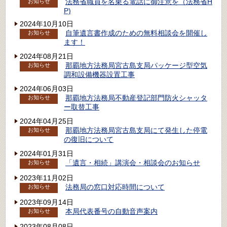
法務省職員を名乗る電話に御注意を（法務省H
お知らせ
P)
2024年10月10日
自筆遺言書作成のための無料相談会を開催し
お知らせ
ます！
2024年08月21日
那覇地方法務局宮古島支局パッケージ型空気
お知らせ
調和設備機器設置工事
2024年06月03日
那覇地方法務局不動産登記部門防火シャッタ
お知らせ
ー取替工事
2024年04月25日
那覇地方法務局宮古島支局にて発生した停電
お知らせ
の復旧について
2024年01月31日
「遺言・相続」講演会・相談会のお知らせ
お知らせ
2023年11月02日
法務局の窓口対応時間について
お知らせ
2023年09月14日
本局代表番号の自動音声案内
お知らせ
2023年08月08日