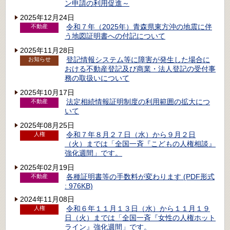
ン申請の利用促進～
2025年12月24日
令和７年（2025年）青森県東方沖の地震に伴
不動産
う地図証明書への付記について
2025年11月28日
登記情報システム等に障害が発生した場合に
お知らせ
おける不動産登記及び商業・法人登記の受付事
務の取扱いについて
2025年10月17日
法定相続情報証明制度の利用範囲の拡大につ
不動産
いて
2025年08月25日
令和７年８月２７日（水）から９月２日
人権
（火）までは「全国一斉『こどもの人権相談』
強化週間」です。
2025年02月19日
各種証明書等の手数料が変わります (PDF形式
不動産
: 976KB)
2024年11月08日
令和６年１１月１３日（水）から１１月１９
人権
日（火）までは「全国一斉『女性の人権ホット
ライン』強化週間」です。