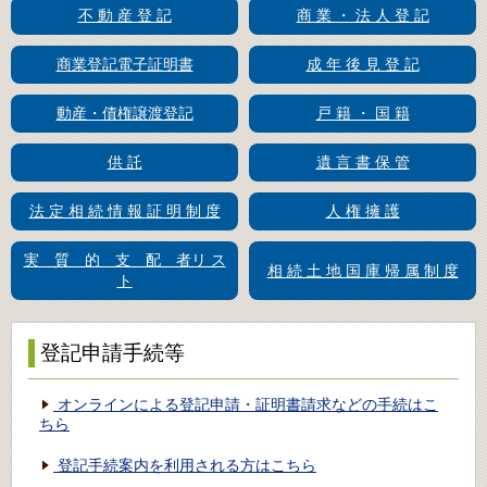
不 動 産 登 記
商 業 ・ 法 人 登 記
商業登記電子証明書
成 年 後 見 登 記
動産・債権譲渡登記
戸 籍 ・ 国 籍
供 託
遺 言 書 保 管
法 定 相 続 情 報 証 明 制 度
人 権 擁 護
実 質 的 支 配 者リ ス
相 続 土 地 国 庫 帰 属 制 度
ト
登記申請手続等
オンラインによる登記申請・証明書請求などの手続はこ
ちら
登記手続案内を利用される方はこちら