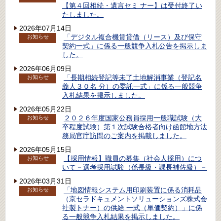
【第４回相続・遺言セミ ナー】は受付終了い
たしました。
2026年07月14日
「デジタル複合機賃貸借（リース）及び保守
お知らせ
契約一式」に係る一般競争入札公告を掲示しま
した。
2026年06月09日
「長期相続登記等未了土地解消事業（登記名
お知らせ
義人３０名 分）の委託一式」に係る一般競争
入札結果を掲示しました。
2026年05月22日
２０２６年度国家公務員採用一般職試験（大
お知らせ
卒程度試験）第１次試験合格者向け函館地方法
務局官庁訪問のご案内を掲載しました。
2026年05月15日
【採用情報】職員の募集（社会人採用）につ
お知らせ
いて－選考採用試験（係長級・課長補佐級）－
2026年03月31日
「地図情報システム用印刷装置に係る消耗品
お知らせ
（京セラドキュメントソリューションズ株式会
社製トナー）の供給 一式（単価契約）」に係
る一般競争入札結果を掲示しました。