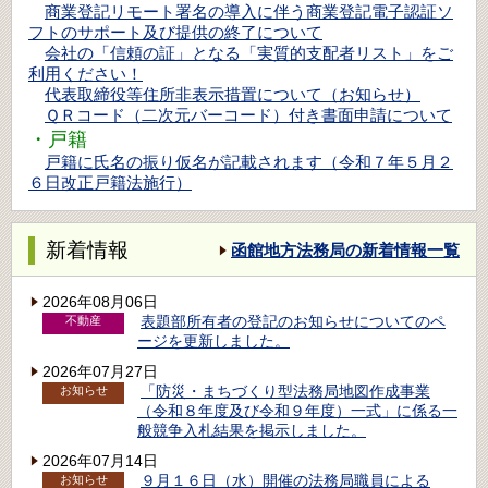
商業登記リモート署名の導入に伴う商業登記電子認証ソ
フトのサポート及び提供の終了について
会社の「信頼の証」となる「実質的支配者リスト」をご
利用ください！
代表取締役等住所非表示措置について（お知らせ）
ＱＲコード（二次元バーコード）付き書面申請について
・戸籍
戸籍に氏名の振り仮名が記載されます（令和７年５月２
６日改正戸籍法施行）
新着情報
函館地方法務局の新着情報一覧
2026年08月06日
表題部所有者の登記のお知らせについてのペ
不動産
ージを更新しました。
2026年07月27日
「防災・まちづくり型法務局地図作成事業
お知らせ
（令和８年度及び令和９年度）一式」に係る一
般競争入札結果を掲示しました。
2026年07月14日
９月１６日（水）開催の法務局職員による
お知らせ