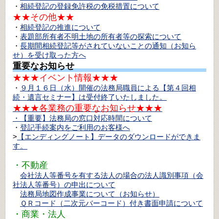
・
相続登記の登録免許税の免税措置について
★★その他★★
・
相続登記の推進について
・
表題部所有者不明土地の所有者等の探索について
・
長期間相続登記等がされていないことの通知（お知ら
せ）を受け取った方へ
重要なお知らせ
★★★イベント情報★★★
・
９月１６日（水）開催の法務局職員による【第４回相
続・遺言セミナー】は受付終了いたしました。
★★★各業務の重要なお知らせ★★★
・
【重要】法務局の窓口対応時間について
・
登記手続案内をご利用のお客様へ
>
【エンディングノート】データのダウンロードができま
す。
・不動産
会社法人等番号を有する法人の場合の法人識別事項（会
社法人等番号）の申出について
法務局地図作成事業について（お知らせ）
ＱＲコード（二次元バーコード）付き書面申請について
・商業・法人