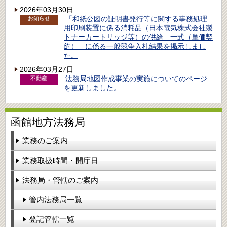
2026年03月30日
「和紙公図の証明書発行等に関する事務処理
お知らせ
用印刷装置に係る消耗品（日本電気株式会社製
トナーカートリッジ等）の供給 一式（単価契
約）」に係る一般競争入札結果を掲示しまし
た。
2026年03月27日
法務局地図作成事業の実施についてのページ
不動産
を更新しました。
函館地方法務局
業務のご案内
業務取扱時間・開庁日
法務局・管轄のご案内
管内法務局一覧
登記管轄一覧