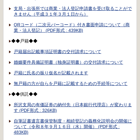
支局・出張所では商業・法人登記申請書を受け取ることがで
きません（平成３１年３月１日から）
QRコード（二次元バーコード）付き書面申請について（商
業・法人登記） (PDF形式 : 439KB)
◆◆戸籍◆◆
戸籍届出記載事項証明書の交付請求について
婚姻要件具備証明書（独身証明書）の交付請求について
戸籍に氏名の振り仮名が記載されます
無戸籍の方が自らを戸籍に記載するための手続等について
◆◆供託◆◆
所沢支局の有価証券の納付先（日本銀行代理店）が変わりま
す (PDF形式 : 326KB)
自筆証書遺言書保管制度・相続登記の義務化説明会の開催に
ついて（令和８年９月１６日（水）開催） (PDF形式 :
483KB)