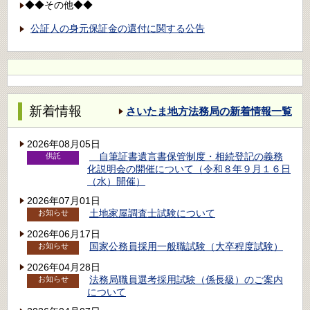
◆◆その他◆◆
公証人の身元保証金の還付に関する公告
新着情報
さいたま地方法務局の新着情報一覧
2026年08月05日
自筆証書遺言書保管制度・相続登記の義務
供託
化説明会の開催について（令和８年９月１６日
（水）開催）
2026年07月01日
土地家屋調査士試験について
お知らせ
2026年06月17日
国家公務員採用一般職試験（大卒程度試験）
お知らせ
2026年04月28日
法務局職員選考採用試験（係長級）のご案内
お知らせ
について