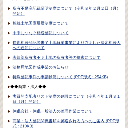
所有不動産記録証明制度について（令和８年２月２日（月）
開始）
相続土地国庫帰属制度について
未来につなぐ相続登記について
長期相続登記等未了土地解消事業により判明した法定相続人
への通知について
表題部所有者不明土地の所有者等の探索について
法務局地図作成事業のお知らせ
特殊登記事件の申請状況について (PDF形式 : 254KB)
◆◆商業・法人◆◆
実質的支配者リスト制度の創設について（令和４年１月３１
日（月）開始）
休眠会社・休眠一般法人の整理作業について
商業・法人登記関係書類を郵送される方へのご案内 (PDF形
式 : 219KB)