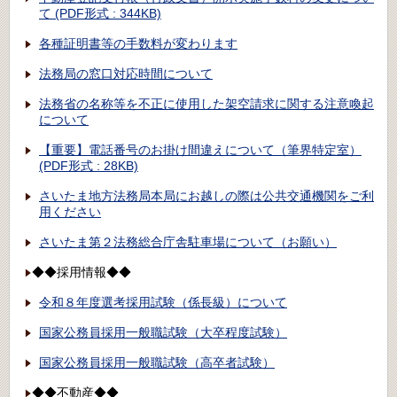
て (PDF形式 : 344KB)
各種証明書等の手数料が変わります
法務局の窓口対応時間について
法務省の名称等を不正に使用した架空請求に関する注意喚起
について
【重要】電話番号のお掛け間違えについて（筆界特定室）
(PDF形式 : 28KB)
さいたま地方法務局本局にお越しの際は公共交通機関をご利
用ください
さいたま第２法務総合庁舎駐車場について（お願い）
◆◆採用情報◆◆
令和８年度選考採用試験（係長級）について
国家公務員採用一般職試験（大卒程度試験）
国家公務員採用一般職試験（高卒者試験）
◆◆不動産◆◆