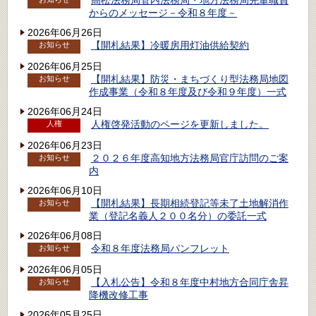
高松法務局管内法務局・地方法務局先輩職員
からのメッセージ－令和８年度－
2026年06月26日
【開札結果】冷暖房用灯油供給契約
お知らせ
2026年06月25日
【開札結果】防災・まちづくり型法務局地図
お知らせ
作成事業（令和８年度及び令和９年度）一式
2026年06月24日
人権啓発活動のページを更新しました。
人権
2026年06月23日
２０２６年度高知地方法務局官庁訪問のご案
お知らせ
内
2026年06月10日
【開札結果】長期相続登記等未了土地解消作
お知らせ
業（登記名義人２００名分）の委託一式
2026年06月08日
令和８年度法務局パンフレット
お知らせ
2026年06月05日
【入札公告】令和８年度中村地方合同庁舎昇
お知らせ
降機改修工事
2026年05月25日