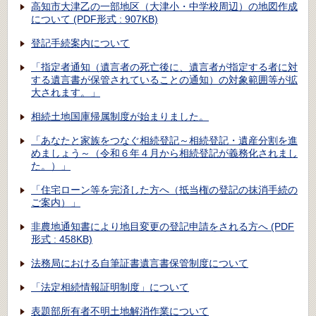
高知市大津乙の一部地区（大津小・中学校周辺）の地図作成
について (PDF形式 : 907KB)
登記手続案内について
「指定者通知（遺言者の死亡後に、遺言者が指定する者に対
する遺言書が保管されていることの通知）の対象範囲等が拡
大されます。」
相続土地国庫帰属制度が始まりました。
「あなたと家族をつなぐ相続登記～相続登記・遺産分割を進
めましょう～（令和６年４月から相続登記が義務化されまし
た。）」
「住宅ローン等を完済した方へ（抵当権の登記の抹消手続の
ご案内）」
非農地通知書により地目変更の登記申請をされる方へ (PDF
形式 : 458KB)
法務局における自筆証書遺言書保管制度について
「法定相続情報証明制度」について
表題部所有者不明土地解消作業について