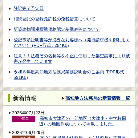
登記完了予定日
相続登記の登録免許税の免税措置について
新築建物課税標準価格認定基準表等について
登記事項証明書等が必要なお客様へ（発行請求機を御利用く
ださい） (PDF形式 : 254KB)
注意！！法務省の名称等を不正に使用した架空請求により被
害が発生しています
令和８年度高知地方法務局業務説明会のご案内 (PDF形式 :
591KB)
新着情報
高知地方法務局の新着情報一覧
2026年07月22日
高知市大津乙の一部地区（大津小・中学校周
不動産
辺）の地図作成について掲載しました。
2026年06月29日
お知らせ