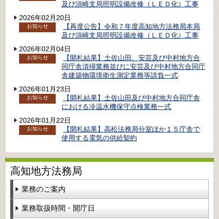
及び須崎支局照明設備改修（ＬＥＤ化）工事
2026年02月20日
【再度公告】令和７年度高知地方法務局本局
お知らせ
及び須崎支局照明設備改修（ＬＥＤ化）工事
2026年02月04日
【開札結果】土佐山田、安芸及び中村地方合
お知らせ
同庁舎清掃業務並びに安芸及び中村地方合同庁
舎建築物環境衛生測定業務等請負一式
2026年01月23日
【開札結果】土佐山田及び中村地方合同庁舎
お知らせ
における冷温水機保守点検業務一式
2026年01月22日
【開札結果】高松法務局分室ほか１５庁舎で
お知らせ
使用する電気の供給契約
高知地方法務局
業務のご案内
業務取扱時間・開庁日