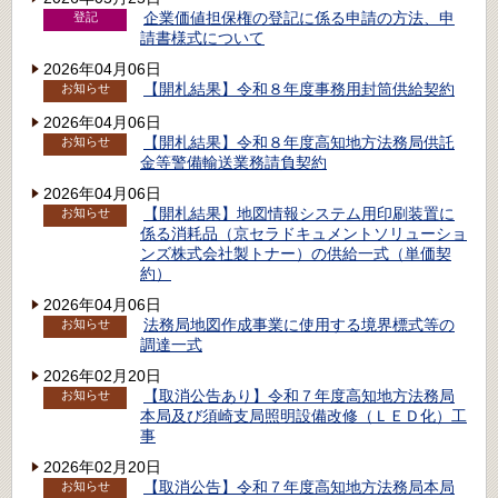
企業価値担保権の登記に係る申請の方法、申
登記
請書様式について
2026年04月06日
【開札結果】令和８年度事務用封筒供給契約
お知らせ
2026年04月06日
【開札結果】令和８年度高知地方法務局供託
お知らせ
金等警備輸送業務請負契約
2026年04月06日
【開札結果】地図情報システム用印刷装置に
お知らせ
係る消耗品（京セラドキュメントソリューショ
ンズ株式会社製トナー）の供給一式（単価契
約）
2026年04月06日
法務局地図作成事業に使用する境界標式等の
お知らせ
調達一式
2026年02月20日
【取消公告あり】令和７年度高知地方法務局
お知らせ
本局及び須崎支局照明設備改修（ＬＥＤ化）工
事
2026年02月20日
【取消公告】令和７年度高知地方法務局本局
お知らせ