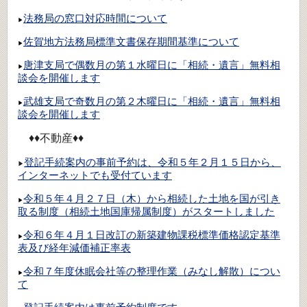
法務局の窓口対応時間について
▶
佐賀地方法務局標準文書保存期間基準について
▶
唐津支局で偶数月の第１水曜日に「相続・遺言」無料相
▶
談会を開催します
武雄支局で奇数月の第２木曜日に「相続・遺言」無料相
▶
談会を開催します
♦♦不動産♦♦
登記手続案内の事前予約は、令和５年２月１５日から、
▶
インターネットでも受付ています
令和５年４月２７日（木）から相続した土地を国が引き
▶
取る制度（相続土地国庫帰属制度）がスタートしました
令和６年４月１日改訂の新築建物課税標準価格認定基準
▶
表及び経年減価補正率表
令和７年度休眠会社等の整理作業（みなし解散）につい
▶
て