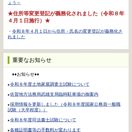
ょう～
★住所等変更登記が義務化されました（令和８年
４月１日施行）★
・
令和８年４月１日から住所・氏名の変更登記が義務化さ
れました
重要なお知らせ
♦♦お知らせ♦♦
令和８年度土地家屋調査士試験について
▶
佐賀地方法務局武雄支局臨時駐車場の御案内
▶
採用情報を更新しました（令和８年度国家公務員一般職
▶
試験（大卒程度））
令和８年度司法書士試験について
▶
各種証明書等の手数料が変わります
▶