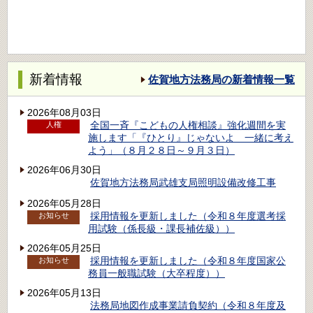
新着情報
佐賀地方法務局の新着情報一覧
2026年08月03日
全国一斉『こどもの人権相談』強化週間を実
人権
施します「『ひとり』じゃないよ 一緒に考え
よう」（８月２８日～９月３日）
2026年06月30日
佐賀地方法務局武雄支局照明設備改修工事
2026年05月28日
採用情報を更新しました（令和８年度選考採
お知らせ
用試験（係長級・課長補佐級））
2026年05月25日
採用情報を更新しました（令和８年度国家公
お知らせ
務員一般職試験（大卒程度））
2026年05月13日
法務局地図作成事業請負契約（令和８年度及