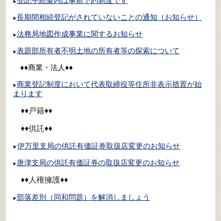
登記手続案内は事前予約制度です
▶
長期間相続登記がされていないことの通知（お知らせ）
▶
法務局地図作成事業に関するお知らせ
▶
表題部所有者不明土地の所有者等の探索について
▶
♦♦商業・法人♦♦
商業登記制度において代表取締役等住所非表示措置が始
▶
まります
♦♦戸籍♦♦
♦♦供託♦♦
伊万里支局の供託有価証券取扱店変更のお知らせ
▶
唐津支局の供託有価証券の取扱店変更のお知らせ
▶
♦♦人権擁護♦♦
部落差別（同和問題）を解消しましょう​
▶