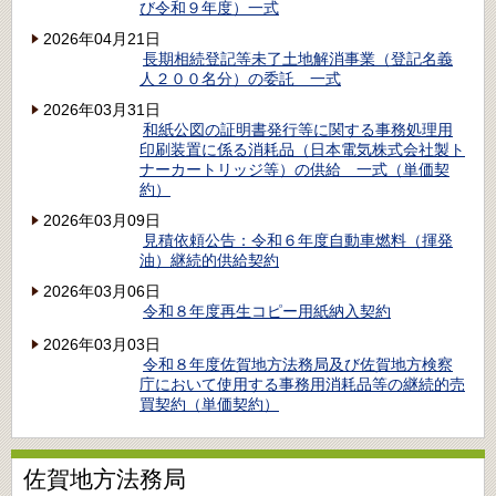
び令和９年度）一式
2026年04月21日
長期相続登記等未了土地解消事業（登記名義
人２００名分）の委託 一式
2026年03月31日
和紙公図の証明書発行等に関する事務処理用
印刷装置に係る消耗品（日本電気株式会社製ト
ナーカートリッジ等）の供給 一式（単価契
約）
2026年03月09日
見積依頼公告：令和６年度自動車燃料（揮発
油）継続的供給契約
2026年03月06日
令和８年度再生コピー用紙納入契約
2026年03月03日
令和８年度佐賀地方法務局及び佐賀地方検察
庁において使用する事務用消耗品等の継続的売
買契約（単価契約）
佐賀地方法務局