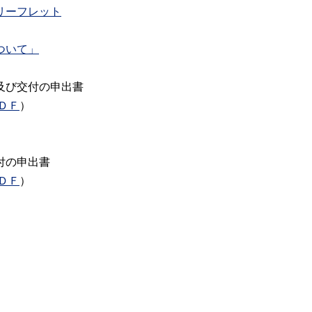
リーフレット
ついて」
及び交付の申出書
ＤＦ
）
付の申出書
ＤＦ
）