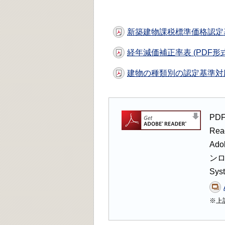
新築建物課税標準価格認定基準表
経年減価補正率表 (PDF形式 :
建物の種類別の認定基準対応表 
PD
Re
Ad
ンロ
Sy
※上