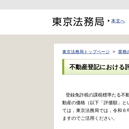
本文へ
東京法務局トップページ
業務
不動産登記における
登録免許税の課税標準たる不動
動産の価格（以下「評価額」と
ては，東京法務局では，令和６
ますのでご活用ください。