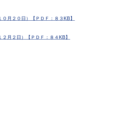
１０月２０日）【ＰＤＦ：８３KB】
１２月２日）【ＰＤＦ：８４KB】