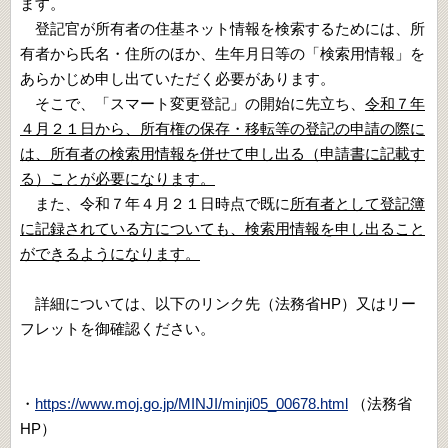
ます。
登記官が所有者の住基ネット情報を検索するためには、所
有者から氏名・住所のほか、生年月日等の「検索用情報」を
あらかじめ申し出ていただく必要があります。
そこで、「スマート変更登記」の開始に先立ち、
令和７年
４月２１日から、所有権の保存・移転等の登記の申請の際に
は、所有者の検索用情報を併せて申し出る（申請書に記載す
る）ことが必要になります。
また、令和７年４月２１日時点で既に
所有者として登記簿
に記録されている方についても、検索用情報を申し出ること
ができるようになります。
詳細については、以下のリンク先（法務省HP）又はリー
フレットを御確認ください。
・
https://www.moj.go.jp/MINJI/minji05_00678.html
（法務省
HP）