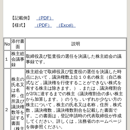
【記載例】
（PDF）
【様式】
（PDF）
（Excel）
添付書
説明
No
面
株主総
取締役及び監査役の選任を決議した株主総会の議
１
会議事
事録です。
録
株主総会で取締役及び監査役の選任を決議した時
点において，議決権数上位１０名の株主（自己株
株主の
式など，議決権を行使することができない株式を
氏名又
有する株主は除きます。），または，議決権割合
は名
が2/3に達するまでの株主（議決権割合の多い株主
称，住
から加算します。）のうち，いずれか少ない方の
所及び
株主について，株主の氏名又は名称，住所，株式
議決権
２
数，議決権数，議決権数割合を記載した書面で
数等を
す。この書面は，登記申請時の代表取締役が作成
証する
してください。詳しくは，法務省のホームページ
書面
を御参照ください。
（株主