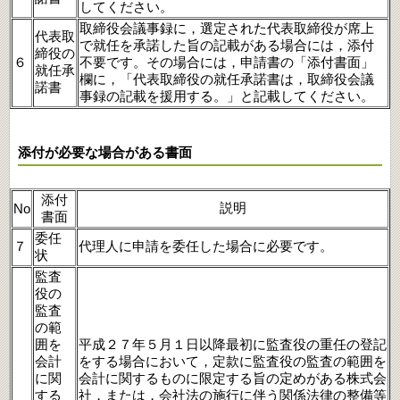
してください。
取締役会議事録に，選定された代表取締役が席上
代表取
で就任を承諾した旨の記載がある場合には，添付
締役の
６
不要です。その場合には，申請書の「添付書面」
就任承
欄に，「代表取締役の就任承諾書は，取締役会議
諾書
事録の記載を援用する。」と記載してください。
添付が必要な場合がある書面
添付
説明
No
書面
委任
７
代理人に申請を委任した場合に必要です。
状
監査
役の
監査
の範
囲を
平成２７年５月１日以降最初に監査役の重任の登記
会計
をする場合において，定款に監査役の監査の範囲を
に関
会計に関するものに限定する旨の定めがある株式会
する
社，または，会社法の施行に伴う関係法律の整備等