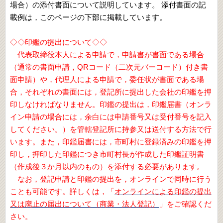
場合）の添付書面について説明しています。 添付書面の記
載例は，このページの下部に掲載しています。
◇◇印鑑の提出について◇◇
代表取締役本人による申請で，申請書が書面である場合
（通常の書面申請，QRコード（二次元バーコード）付き書
面申請）や，代理人による申請で，委任状が書面である場
合，それぞれの書面には，登記所に提出した会社の印鑑を押
印しなければなりません。印鑑の提出は，印鑑届書（オンラ
イン申請の場合には，余白には申請番号又は受付番号を記入
してください。）を管轄登記所に持参又は送付する方法で行
います。また，印鑑届書には，市町村に登録済みの印鑑を押
印し，押印した印鑑につき市町村長が作成した印鑑証明書
（作成後３か月以内のもの）を添付する必要があります。
なお，登記申請と印鑑の提出を，オンラインで同時に行う
ことも可能です。詳しくは，「
オンラインによる印鑑の提出
又は廃止の届出について（商業・法人登記）
」をご確認くだ
さい。