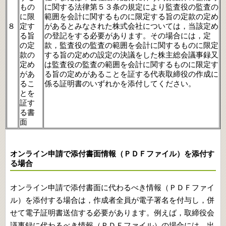
もの
に関する法律第５３条の規定により監査役の監査の
に限
範囲を会計に関するものに限定する旨の定款の定め
８
定す
があるとみなされた株式会社については，当該定め
る旨
の登記をする必要があります。その場合には，定
の定
款，監査役の監査の範囲を会計に関するものに限定
款の
する旨の定めの設定の決議をした株主総会議事録又
定め
は監査役の監査の範囲を会計に関するものに限定す
があ
る旨の定めがあることを証する代表取締役の作成に
るこ
係る証明書のいずれかを添付してください。
とを
証す
る書
面
オンライン申請で添付書面情報（ＰＤＦファイル）を添付す
る場合
オンライン申請で添付書面に代わるべき情報（ＰＤＦファイ
ル）を添付する場合は，作成者全員が電子署名を付与し，併
せて電子証明書送信する必要があります。例えば，取締役会
議事録に代わるべき情報（ＰＤＦファイル）の場合には，出