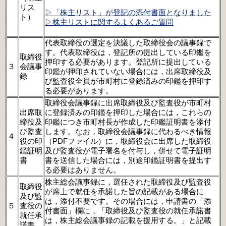
リス
▷「株主リスト」が登記の添付書面となりました
ト）
▷株主リストに関するよくあるご質問
代表取締役の選定を決議した取締役会の議事録で
す。代表取締役は，登記所の提出している印鑑を
取締役
押印する必要があります。登記所に提出している
３
会議事
印鑑が押印されていない場合には，出席取締役及
録
び監査役全員が市町村に登録済みの印鑑を押印す
る必要があります。
取締役会議事録に出席取締役及び監査役が市町村
出席取
に登録済みの印鑑を押印した場合には，これらの
締役及
印鑑につき市町村長が作成した印鑑証明書を添付
び監査
します。なお，取締役会議事録に代わるべき情報
４
役の印
（PDFファイル）に，取締役会に出席した取締役
鑑証明
及び監査役が電子署名を付与し，併せて電子証明
書
書を送信した場合には，別途印鑑証明書を提出す
る必要はありません。
株主総会議事録に，選任された取締役及び監査役
取締役
が席上で就任を承諾した旨の記載がある場合に
及び監
は，添付不要です。その場合には，申請書の「添
５
査役の
付書面」欄に，「取締役及び監査役の就任承諾書
就任承
は，株主総会議事録の記載を援用する。」と記載
諾書