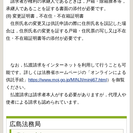
請求者が権利の承継人であるときは，戸籍・除籍謄本等，
承継人であることを証する書面の添付が必要です。
(8) 変更証明書，不在住・不在籍証明書
住所氏名の変更又は供託申請の際に住所氏名を誤記した場
合は，住所氏名の変更を証する戸籍・住民票の写し又は不在
住・不在籍証明書等の添付が必要です。
なお，払渡請求をインターネットを利用して行うことも可
能です。詳しくは法務省ホームページの「オンラインによる
供託手続」
https://www.moj.go.jp/MINJI/minji67.html
）を御覧
ください。
払渡請求は請求者本人がする必要がありますが，代理人や
使者による請求も認められています。
広島法務局