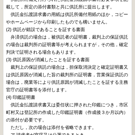
載して，所定の添付書類と共に供託所に提出します。
供託金払渡請求書の用紙は供託所備付用紙のほか，コピー
やホームページから印刷したものでも構いません。
(2) 供託が錯誤であることを証する書面
弁済供託の場合は，被供託者の証明書，裁判上の保証供託
の場合は裁判所の証明書等が考えられますが，その他，確定
判決で証明される場合もあります。
(3) 供託原因が消滅したことを証する書面
裁判上の保証供託の場合は，担保取消決定と確定証明書又
は供託原因が消滅した旨の裁判所の証明書，営業保証供託の
場合は，廃業等により供託原因が消滅したことを証する主務
官庁の証明書等を添付します。
(4) 印鑑証明書
供託金払渡請求書又は委任状に押された印鑑につき，市区
町村又は登記所の作成した印鑑証明書（作成後３か月以内）
の添付が必要です。
ただし，次の場合は添付を省略できます。
ア 請求者が官庁又は公署であるとき。