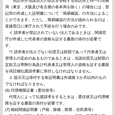
供託所が当該法人の登記を管轄する供託所と同一の法務
局（東京，大阪及び名古屋の各本局を除く）の場合には，登
記所の作成した証明書について「簡易確認」の方法によるこ
とができます。ただし，簡易確認の方法が認められるのは，
直接窓口に来庁されて手続を行う場合のみです。
イ 請求者が登記されていない法人であるときは，関係官
庁が作成した代表者の資格を証する書面の添付が必要で
す。
ウ 請求者が法人でない社団又は財団であって代表者又は
管理人の定めのあるものであるときは，当該社団又は財団の
定款又は寄附行為及び代表者又は管理人の資格を証する書面
を供託物払渡請求書に添付しなければなりません。
エ 提示又は添付する各証明書は作成後３か月以内のもの
でなければなりません。
(6) 代理権限証書（委任状等）
代理人によって払渡請求をするときは，委任状又は代理権
限を証する書面の添付が必要です。
(7) 相続関係証明書（戸籍，除籍，附票，住民票等）