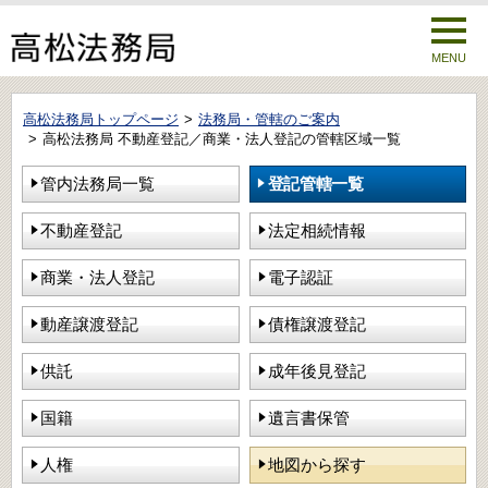
MENU
高松法務局トップページ
法務局・管轄のご案内
高松法務局 不動産登記／商業・法人登記の管轄区域一覧
管内法務局一覧
登記管轄一覧
不動産登記
法定相続情報
商業・法人登記
電子認証
動産譲渡登記
債権譲渡登記
供託
成年後見登記
国籍
遺言書保管
人権
地図から探す