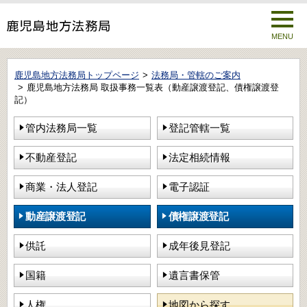
MENU
鹿児島地方法務局トップページ
法務局・管轄のご案内
鹿児島地方法務局 取扱事務一覧表（動産譲渡登記、債権譲渡登
記）
管内法務局一覧
登記管轄一覧
不動産登記
法定相続情報
商業・法人登記
電子認証
動産譲渡登記
債権譲渡登記
供託
成年後見登記
国籍
遺言書保管
人権
地図から探す