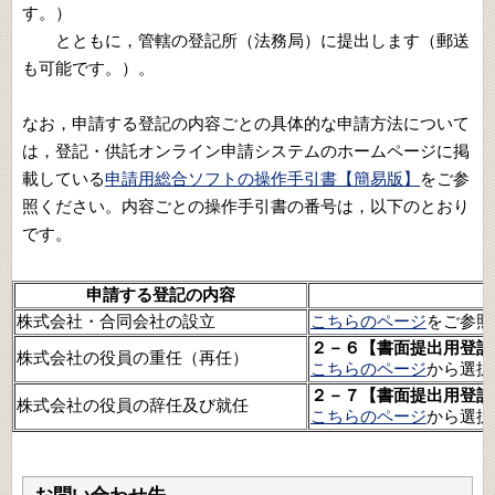
す。）
とともに，管轄の登記所（法務局）に提出します（郵送
も可能です。）。
なお，申請する登記の内容ごとの具体的な申請方法について
は，登記・供託オンライン申請システムのホームページに掲
載している
申請用総合ソフトの操作手引書【簡易版】
をご参
照ください。内容ごとの操作手引書の番号は，以下のとおり
です。
申請する登記の内容
株式会社・合同会社の設立
こちらのページ
をご参照
２－６【書面提出用登記
株式会社の役員の重任（再任）
こちらのページ
から選択
２－７【書面提出用登記
株式会社の役員の辞任及び就任
こちらのページ
から選択