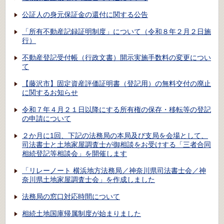
公証人の身元保証金の還付に関する公告
「所有不動産記録証明制度」について（令和８年２月２日施
行）
不動産登記受付帳（行政文書）開示実施手数料の変更につい
て
【藤沢市】固定資産評価証明書（登記用）の無料交付の廃止
に関するお知らせ
令和７年４月２１日以降にする所有権の保存・移転等の登記
の申請について
２か月に1回、下記の法務局の本局及び支局を会場として、
司法書士と土地家屋調査士が御相談をお受けする「三者合同
相続登記等相談会」を開催します
「リレーノート 横浜地方法務局／神奈川県司法書士会／神
奈川県土地家屋調査士会」を作成しました
法務局の窓口対応時間について
相続土地国庫帰属制度が始まりました