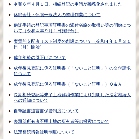
令和６年４月１日、相続登記の申請が義務化されました
休眠会社・休眠一般法人の整理作業について
供託手続の登記事項証明書の添付省略の取扱い等の開始につ
いて（令和４年９月１日施行分）
実質的支配者リスト制度の創設について（令和４年１月３１
日（月）開始）
成年年齢の引下げについて
成年後見登記に係る証明書（「ないこと証明」）の交付請求
について
成年後見登記に係る証明書（「ないこと証明」）Ｑ＆Ａ
長期相続登記等未了土地解消作業により判明した法定相続人
への通知について
自筆証書遺言書保管制度について
表題部所有者不明土地の所有者等の探索について
法定相続情報証明制度について