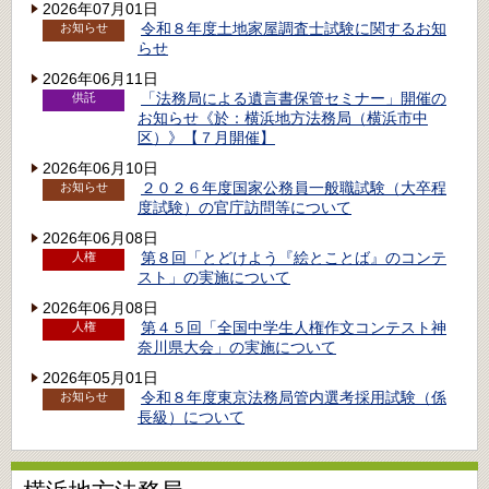
2026年07月01日
令和８年度土地家屋調査士試験に関するお知
お知らせ
らせ
2026年06月11日
「法務局による遺言書保管セミナー」開催の
供託
お知らせ《於：横浜地方法務局（横浜市中
区）》【７月開催】
2026年06月10日
２０２６年度国家公務員一般職試験（大卒程
お知らせ
度試験）の官庁訪問等について
2026年06月08日
第８回「とどけよう『絵とことば』のコンテ
人権
スト」の実施について
2026年06月08日
第４５回「全国中学生人権作文コンテスト神
人権
奈川県大会」の実施について
2026年05月01日
令和８年度東京法務局管内選考採用試験（係
お知らせ
長級）について