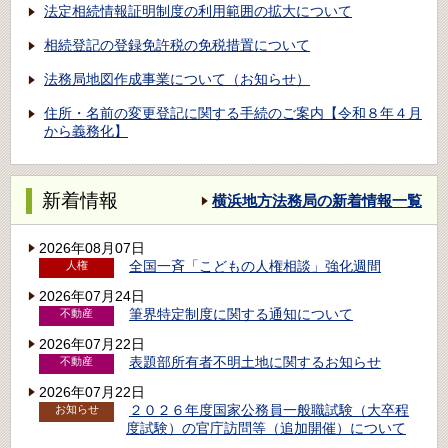
法定相続情報証明制度の利用範囲の拡大について
相続登記の登録免許税の免税措置について
法務局地図作成事業について（お知らせ）
住所・名前の変更登記に関する手続のご案内【令和８年４月
から義務化】
新着情報
横浜地方法務局の新着情報一覧
2026年08月07日
全国一斉「こどもの人権相談」強化週間
人権
2026年07月24日
筆界特定制度に関する通知について
不動産
2026年07月22日
表題部所有者不明土地に関するお知らせ
不動産
2026年07月22日
２０２６年度国家公務員一般職試験（大卒程
お知らせ
度試験）の官庁訪問等（追加開催）について