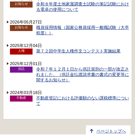
令和８年度土地家屋調査士試験の筆記試験におけ
お知らせ
る電卓の使用について
2026年05月27日
職員採用情報（国家公務員採用一般職試験（大卒
お知らせ
程度））
2025年12月04日
第７２回中学生人権作文コンテスト実施結果
人権
2025年12月01日
令和７年１２月１日から供託規則の一部が改正さ
供託
れました。（供託金払渡請求書の書式の変更等に
関するお知らせ）
2024年03月18日
不動産登記における評価額のない課税標準につい
不動産
て
ページトップへ