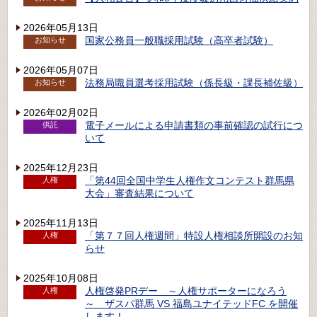
2026年05月13日
国家公務員一般職採用試験（高卒者試験）
お知らせ
2026年05月07日
法務局職員選考採用試験（係長級・課長補佐級）
お知らせ
2026年02月02日
電子メールによる申請書類の事前確認の試行につ
供託
いて
2025年12月23日
「第44回全国中学生人権作文コンテスト群馬県
人権
大会」審査結果について
2025年11月13日
「第７７回人権週間」特設人権相談所開設のお知
人権
らせ
2025年10月08日
人権啓発PRデー ～人権サポーターになろう
人権
～ ザスパ群馬 VS 福島ユナイテッドFC を開催
します！