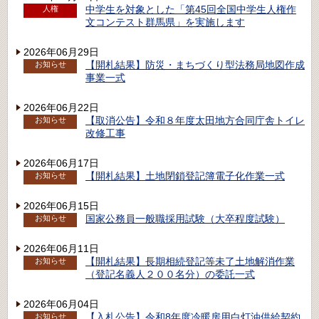
中学生を対象とした「第45回全国中学生人権作
人権
文コンテスト群馬県」を実施します
2026年06月29日
【開札結果】防災・まちづくり型法務局地図作成
お知らせ
事業一式
2026年06月22日
【取消公告】令和８年度太田地方合同庁舎トイレ
お知らせ
改修工事
2026年06月17日
【開札結果】土地閉鎖登記簿電子化作業一式
お知らせ
2026年06月15日
国家公務員一般職採用試験（大卒程度試験）
お知らせ
2026年06月11日
【開札結果】長期相続登記等未了土地解消作業
お知らせ
（登記名義人２００名分）の委託一式
2026年06月04日
【入札公告】令和8年度冷暖房用白灯油供給契約
お知らせ