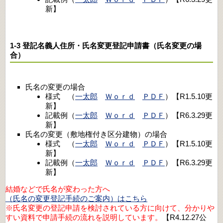
新】
1-3 登記名義人住所・氏名変更登記申請書（氏名変更の場
合）
氏名の変更の場合
様式 （
一太郎
Ｗｏｒｄ
ＰＤＦ
）【R1.5.10更
新】
記載例（
一太郎
Ｗｏｒｄ
ＰＤＦ
）【R6.3.29更
新】
氏名の変更（敷地権付き区分建物）の場合
様式 （
一太郎
Ｗｏｒｄ
ＰＤＦ
）【R1.5.10更
新】
記載例（
一太郎
Ｗｏｒｄ
ＰＤＦ
）【R6.3.29更
新】
結婚などで氏名が変わった方へ
（氏名の変更登記手続のご案内）はこちら
※氏名変更の登記申請を検討されている方に向けて、分かりや
すい資料で申請手続の流れを説明しています。
【R4.12.27公