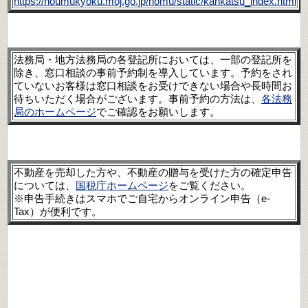
https://houmukyoku.moj.go.jp/homu/static/kankatsu_index.html
法務局・地方法務局の各登記所においては
、
一部の登記所を
除き
、
窓口相談の事前予約制を導入しています。予約をされ
ていないお客様は窓口相談をお受けできない場合や長時間お
待ちいただく場合がございます。事前予約の方法は
、
各法務
局のホームページ
でご確認をお願いします。
不動産を売却した⽅や、不動産の贈与を受けた⽅の確定申告
については、
国税庁ホームページ
をご覧ください。
※申告⼿続きはスマホでご⾃宅からオンライン申告（e-
Tax）が便利です。