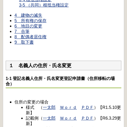
3-5 （共同）根抵当権設定
4 建物の滅失
5 所有権の保存
6 地目の変更
7 合筆
8 配偶者居住権
9 取下書
１ 名義人の住所・氏名変更
1-1 登記名義人住所・氏名変更登記申請書（住所移転の場
合）
住所の変更の場合
様式 （
一太郎
Ｗｏｒｄ
ＰＤＦ
）【R1.5.10更
新】
記載例（
一太郎
Ｗｏｒｄ
ＰＤＦ
）【R6.3.29更
新】