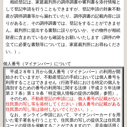
相続登記は、家庭裁判所の調停調書や審判書を添付情報と
して登記申請を行うこともできますが、登記申請の対象不動
産が調停調書等から漏れていたり、調停調書の記載内容に誤
りがあると、その調停調書では、登記をすることができませ
ん。裁判所に提出する書類に誤りがないか、その物件が相続
財産に含まれているかも確認をお願いいたします（調停の申
立てに必要な書類等については、家庭裁判所にお尋ねくださ
い。）。
個人番号（マイナンバー）について
平成２８年１月から個人番号（マイナンバー）の利用が開
始されていますが
、
不動産登記の手続においては個人番号を
利用することはできません（行政手続における特定の個人を
識別するための番号の利用等に関する法律（平成２５年法律
第２７条）第１９条「特定個人情報の提供の制限」参照）。
そのため
、
不動産登記の申請には、個人番号の記載がない
住民票の写し等を添付してください（個人番号の記載がある
住民票の写し等は添付しないでください。）。
なお、オンライン申請において、マイナンバーカードを用
いた電子署名を行うことで、住民票の写しの提供又は住民票
コードの提供を省略することができますので、是非御活用く