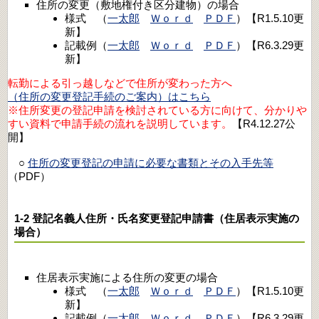
住所の変更（敷地権付き区分建物）の場合
様式 （
一太郎
Ｗｏｒｄ
ＰＤＦ
）【R1.5.10更
新】
記載例（
一太郎
Ｗｏｒｄ
ＰＤＦ
）【R6.3.29更
新】
転勤による引っ越しなどで住所が変わった方へ
（住所の変更登記手続のご案内）はこちら
※住所変更の登記申請を検討されている方に向けて、分かりや
すい資料で申請手続の流れを説明しています。
【R4.12.27公
開】
○
住所の変更登記の申請に必要な書類とその入手先等
（PDF）
1-2 登記名義人住所・氏名変更登記申請書（住居表示実施の
場合）
住居表示実施による住所の変更の場合
様式 （
一太郎
Ｗｏｒｄ
ＰＤＦ
）【R1.5.10更
新】
記載例（
一太郎
Ｗｏｒｄ
ＰＤＦ
）【R6.3.29更