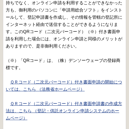
持ちでなく
、
オンライン申請を利用することができなかった
方も
、
御利用のパソコンに「申請用総合ソフト」をインスト
ールして
、
登記申請書を作成し
、
その情報を管轄の登記所に
インターネット経由で送信することができるようになりま
す。このQRコード（二次元バーコード）（※）付き書面申
請を利用した場合には
、
オンライン申請と同様のメリットが
ありますので
、
是非御利用ください。
（※）「QRコード」は
、
（株）デンソーウェーブの登録商
標です。
ＱＲコード（二次元バーコード）付き書面申請の開始につ
いては、こちら （法務省ホームページ）
ＱＲコード（二次元バーコード）付き書面申請書の作成方
法は、こちら （登記・供託オンライン申請システムのホー
ムページ）