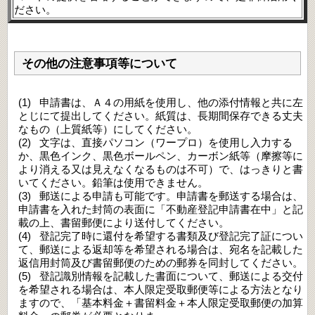
ださい。
その他の注意事項等について
申請書は
、
Ａ４の用紙を使用し
、
他の添付情報と共に左
とじにて提出してください。紙質は
、
長期間保存できる丈夫
なもの（上質紙等）にしてください。
文字は
、
直接パソコン（ワープロ）を使用し入力する
か
、
黒色インク
、
黒色ボールペン
、
カーボン紙等（摩擦等に
より消える又は見えなくなるものは不可）で
、
はっきりと書
いてください。鉛筆は使用できません。
郵送による申請も可能です。申請書を郵送する場合は
、
申請書を入れた封筒の表面に「不動産登記申請書在中」と記
載の上
、
書留郵便により送付してください。
登記完了時に還付を希望する書類及び登記完了証につい
て
、
郵送による返却等を希望される場合は
、
宛名を記載した
返信用封筒及び書留郵便のための郵券を同封してください。
登記識別情報を記載した書面について
、
郵送による交付
を希望される場合は
、
本人限定受取郵便等による方法となり
ますので
、
「基本料金＋書留料金＋本人限定受取郵便の加算