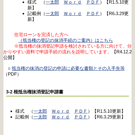
様式 （
一太郎
Ｗｏｒｄ
ＰＤＦ
）【R1.5.10更
新】
記載例（
一太郎
Ｗｏｒｄ
ＰＤＦ
）【R6.3.29更
新】
住宅ローンを完済した方へ
（抵当権の登記の抹消手続のご案内）はこちら
※抵当権の抹消登記申請を検討されている方に向けて、分
かりやすい資料で申請手続の流れを説明しています。
【R4.12.2
公開】
○
抵当権の抹消の登記の申請に必要な書類とその入手先等
（PDF）
3-2 根抵当権抹消登記申請書
様式 （
一太郎
Ｗｏｒｄ
ＰＤＦ
）【R1.5.10更新】
記載例（
一太郎
Ｗｏｒｄ
ＰＤＦ
）【R6.3.29更新】