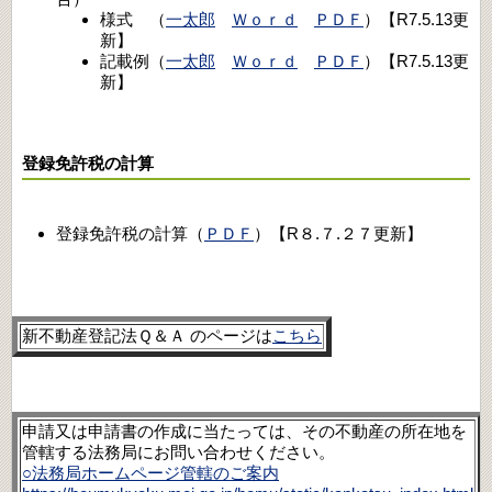
様式 （
一太郎
Ｗｏｒｄ
ＰＤＦ
）【R7.5.13更
新】
記載例（
一太郎
Ｗｏｒｄ
ＰＤＦ
）【R7.5.13更
新】
登録免許税の計算
登録免許税の計算（
ＰＤＦ
）【R８.７.２７更新】
新不動産登記法Ｑ＆Ａ
のページは
こちら
申請又は申請書の作成に当たっては
、
その不動産の所在地を
管轄する法務局にお問い合わせください。
○法務局ホームページ管轄のご案内