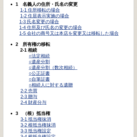
1 名義人の住所・氏名の変更
1-1 住所移転の場合
1-2 住居表示実施の場合
1-3 氏名変更の場合
1-4 住所及び氏名の変更の場合
1-5 会社の商号又は本店を変更又は移転した場合
2 所有権の移転
2-1 相続
○法定相続
○遺産分割
○遺産分割（数次相続）
○公正証書
○自筆証書
○相続人に対する遺贈
2-2 売買
2-3 贈与
2-4 財産分与
3 （根）抵当権
3-1 抵当権抹消
3-2 根抵当権抹消
3-3 抵当権設定
3-4 根抵当権設定