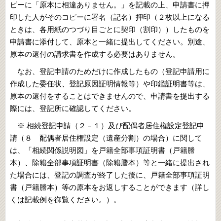
ピーに「原本に相違ありません。」を記載の上
、
申請書に押
印した人がそのコピーに署名（記名）押印（２枚以上になる
ときは
、
各用紙のつづり目ごとに契印（割印））したものを
申請書に添付して
、
原本と一緒に提出してください。別途
、
原本の還付の請求書を作成する必要はありません。
なお
、
登記申請のためだけに作成したもの（登記申請用に
作成した委任状
、
登記原因証明情報等）や印鑑証明書等は
、
原本の還付をすることはできませんので
、
申請書を提出する
際には
、
登記所に確認してください。
※ 相続登記申請（２－１）及び配偶者居住権設定登記申
請（８ 配偶者居住権設定（遺産分割）の場合）に関して
は
、
「相続関係説明図」を戸籍全部事項証明書（戸籍謄
本）
、
除籍全部事項証明書（除籍謄本）等と一緒に提出され
た場合には
、
登記の調査が終了した後に
、
戸籍全部事項証明
書（戸籍謄本）等の原本をお返しすることができます（詳し
くは記載例を御覧ください。）。