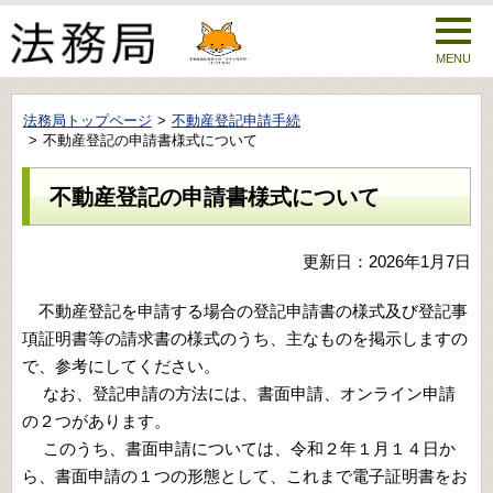
MENU
法務局トップページ
不動産登記申請手続
不動産登記の申請書様式について
不動産登記の申請書様式について
更新日：2026年1月7日
不動産登記を申請する場合の登記申請書の様式及び登記事
項証明書等の請求書の様式のうち、主なものを掲示しますの
で
、
参考にしてください。
なお
、
登記申請の方法には
、
書面申請
、
オンライン申請
の２つがあります。
このうち
、
書面申請については
、
令和２年１月１４日か
ら
、
書面申請の１つの形態として
、
これまで電子証明書をお