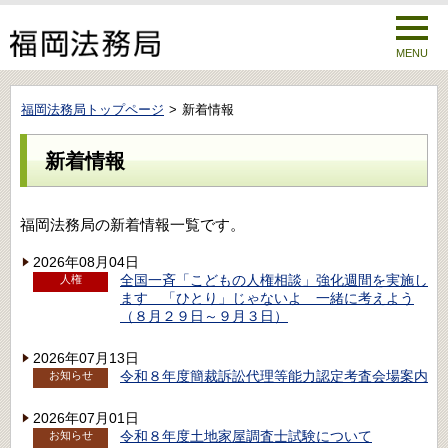
MENU
福岡法務局トップページ
新着情報
新着情報
福岡法務局の新着情報一覧です。
2026年08月04日
全国一斉「こどもの人権相談」強化週間を実施し
人権
ます 「ひとり」じゃないよ 一緒に考えよう
（８月２９日～９月３日）
2026年07月13日
令和８年度簡裁訴訟代理等能力認定考査会場案内
お知らせ
2026年07月01日
令和８年度土地家屋調査士試験について
お知らせ